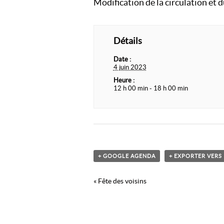
Modification de la circulation et 
Détails
Date :
4 juin 2023
Heure :
12 h 00 min - 18 h 00 min
+ GOOGLE AGENDA
+ EXPORTER VERS 
Navigation
«
Fête des voisins
Évènement