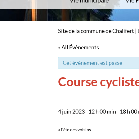
Vie municipale
Vie 
Vos élus
Conta
Commissions
Démar
Comptes-rendus du conseil
Numér
Site de la commune de Chalifert
|
Police Municipale
Trans
Arrêtés municipaux
Plan 
« All Évènements
Service technique
Trava
Marchés publics
Plan 
Cet évènement est passé
Publication Municipales
Publication Marne et Gondoire
Course cyclist
4 juin 2023 - 12 h 00 min
-
18 h 00
Navigation
«
Fête des voisins
Évènement