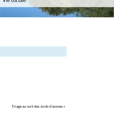
Vie sociale
CCAS
Associations
Culture / Patrimoine / Tourisme
Commerces
Saint-Eloi
Photos
Tirage au sort des Jurés d’assises
»