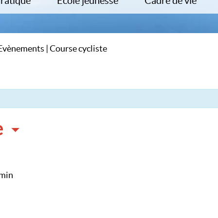
Pratique
Ecole jeunesse
Cadre de vie
cter la mairie
Inscriptions et démarches en ligne
PLU
ches Administratives
Ecole du Clos de la fontaine
PADD
os utiles
Menu scolaire
PPRI
Evènements
|
Course cycliste
ports
Garderie
Plan de zonage
de la Commune
Centre de loisirs
ZAC du Clos des Haies 
ux
Trouver une assistante maternelle
Collectes des déchets
Communal de Sauvegarde
Démos
Enquête Publique
e
 min