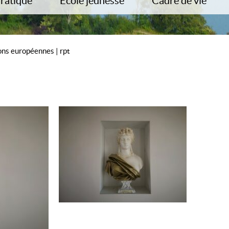
Pratique
Ecole jeunesse
Cadre de vie
cter la mairie
Inscriptions et démarches en ligne
PLU
ches Administratives
Ecole du Clos de la fontaine
PADD
os utiles
Menu scolaire
PPRI
ons européennes
|
rpt
ports
Garderie
Plan de zonage
de la Commune
Centre de loisirs
ZAC du Clos des Haies 
ux
Trouver une assistante maternelle
Collectes des déchets
Communal de Sauvegarde
Démos
Enquête Publique