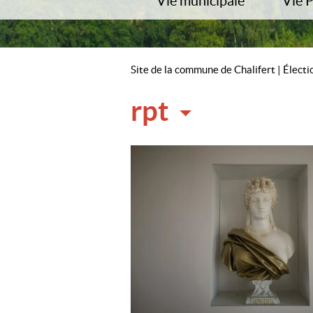
Vie municipale
Vie 
Vos élus
Conta
Commissions
Démar
Comptes-rendus du conseil
Numér
Site de la commune de Chalifert
|
Électi
Police Municipale
Trans
Arrêtés municipaux
Plan 
rpt
Service technique
Trava
Marchés publics
Plan 
Publication Municipales
Publication Marne et Gondoire