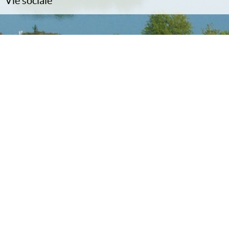
Vie sociale
CCAS
Associations
Culture / Patrimoine / Tourisme
Commerces
Saint-Eloi
Photos