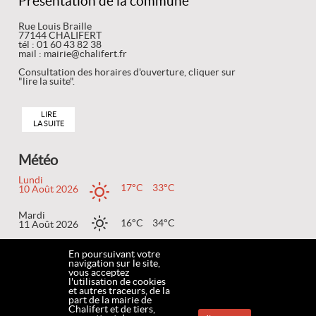
Présentation de la commune
Rue Louis Braille
77144 CHALIFERT
tél : 01 60 43 82 38
mail : mairie@chalifert.fr
Consultation des horaires d'ouverture, cliquer sur
"lire la suite".
LIRE
LA SUITE
Météo
Lundi
17°C
33°C
10 Août 2026
Mardi
16°C
34°C
11 Août 2026
Mercredi
En poursuivant votre
18°C
37°C
12 Août 2026
navigation sur le site,
vous acceptez
l'utilisation de cookies
et autres traceurs, de la
part de la mairie de
Chalifert et de tiers,
ACCUEIL
MENTIONS LÉGALES
DONNÉES PERSONNELLES
COOKIES
CONTACT