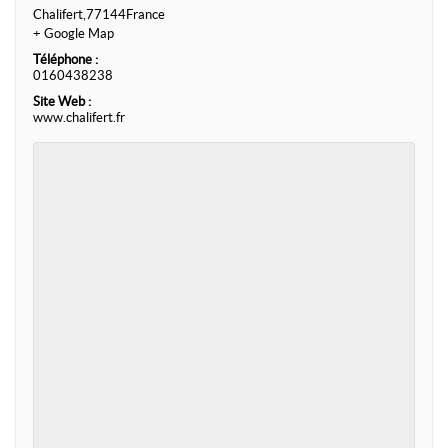
Chalifert
,
77144
France
+ Google Map
Téléphone :
0160438238
Site Web :
www.chalifert.fr