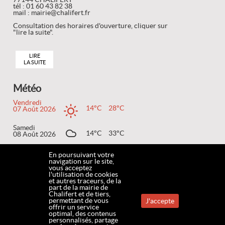
tél : 01 60 43 82 38
mail : mairie@chalifert.fr
Consultation des horaires d'ouverture, cliquer sur
"lire la suite".
LIRE
LA SUITE
Météo
Vendredi
14°C
28°C
07 Août 2026
Samedi
14°C
33°C
08 Août 2026
Dimanche
En poursuivant votre
19°C
36°C
09 Août 2026
navigation sur le site,
vous acceptez
l'utilisation de cookies
et autres traceurs, de la
part de la mairie de
Chalifert et de tiers,
ACCUEIL
MENTIONS LÉGALES
DONNÉES PERSONNELLES
COOKIES
CONTACT
permettant de vous
J'accepte
offrir un service
optimal, des contenus
personnalisés, partage
PLAN DU SITE
ACCESSIBILITÉ
www.chalifert.fr