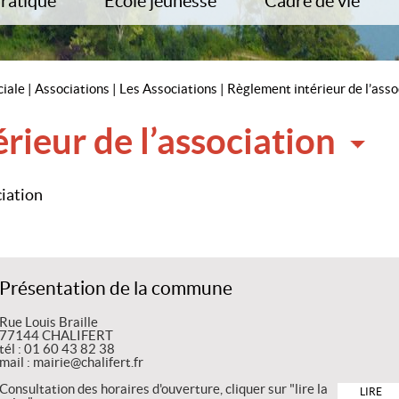
Pratique
Ecole jeunesse
Cadre de vie
cter la mairie
Inscriptions et démarches en ligne
PLU
ches Administratives
Ecole du Clos de la fontaine
PADD
os utiles
Menu scolaire
PPRI
ciale
|
Associations
|
Les Associations
|
Règlement intérieur de l’asso
ports
Garderie
Plan de zonage
de la Commune
Centre de loisirs
ZAC du Clos des Haies 
rieur de l’association
ux
Trouver une assistante maternelle
Collectes des déchets
Communal de Sauvegarde
Démos
Enquête Publique
ciation
Présentation de la commune
Rue Louis Braille
77144 CHALIFERT
tél : 01 60 43 82 38
mail : mairie@chalifert.fr
Consultation des horaires d'ouverture, cliquer sur "lire la
LIRE