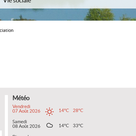
Vie sociale
CCAS
Associations
Culture / Patrimoine / Tourisme
ciation
Commerces
Saint-Eloi
Photos
Météo
Vendredi
14°C
28°C
07 Août 2026
Samedi
14°C
33°C
08 Août 2026