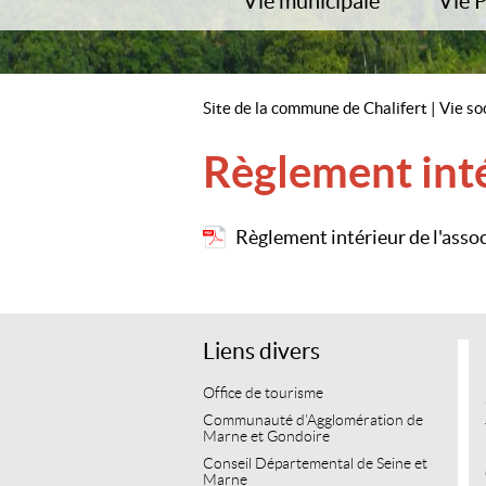
Vie municipale
Vie 
Vos élus
Conta
Commissions
Démar
Comptes-rendus du conseil
Numér
Site de la commune de Chalifert
|
Vie so
Police Municipale
Trans
Arrêtés municipaux
Plan 
Règlement inté
Service technique
Trava
Marchés publics
Plan 
Règlement intérieur de l'asso
Publication Municipales
Publication Marne et Gondoire
Liens divers
Office de tourisme
Communauté d’Agglomération de
Marne et Gondoire
Conseil Départemental de Seine et
Marne