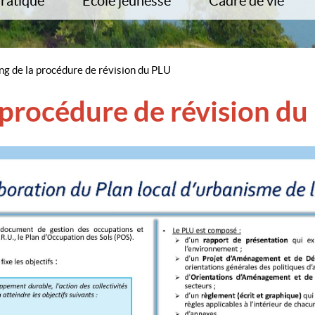
Pratique
Ecole jeunesse
Cadre de vie
cter la mairie
Inscriptions et démarches en ligne
PLU
ches Administratives
Ecole du Clos de la fontaine
PADD
os utiles
Menu scolaire
PPRI
ng de la procédure de révision du PLU
ports
Garderie
Plan de zonage
de la Commune
Centre de loisirs
ZAC du Clos des Haies 
 procédure de révision d
ux
Trouver une assistante maternelle
Collectes des déchets
Communal de Sauvegarde
Démos
Enquête Publique