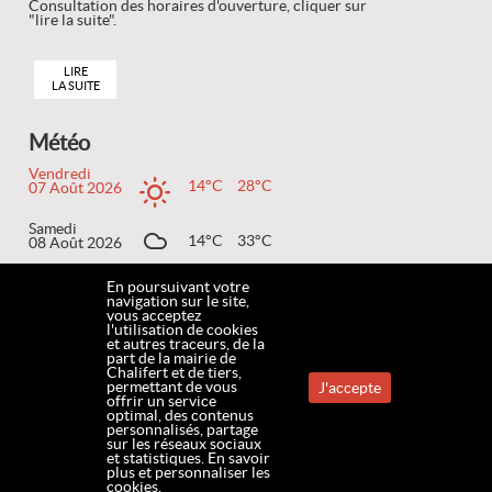
Consultation des horaires d'ouverture, cliquer sur
"lire la suite".
LIRE
LA SUITE
Météo
Vendredi
14°C
28°C
07 Août 2026
Samedi
14°C
33°C
08 Août 2026
Dimanche
En poursuivant votre
19°C
36°C
09 Août 2026
navigation sur le site,
vous acceptez
l'utilisation de cookies
et autres traceurs, de la
part de la mairie de
Chalifert et de tiers,
ACCUEIL
MENTIONS LÉGALES
DONNÉES PERSONNELLES
COOKIES
CONTACT
permettant de vous
J'accepte
offrir un service
optimal, des contenus
personnalisés, partage
PLAN DU SITE
ACCESSIBILITÉ
www.chalifert.fr
sur les réseaux sociaux
et statistiques.
En savoir
plus et personnaliser les
cookies.